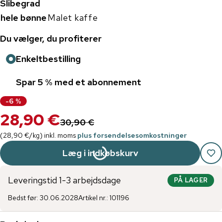
Slibegrad
hele bønne
Malet kaffe
Du vælger, du profiterer
Enkeltbestilling
Spar 5 % med et abonnement
-
6
%
28,90 €
30,90 €
(
28,90 €
/
kg
)
inkl. moms
plus forsendelsesomkostninger
Læg i indkøbskurv
Leveringstid 1-3 arbejdsdage
PÅ LAGER
Bedst før
:
30.06.2028
Artikel nr.
:
101196