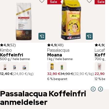
Sale
Sale
4,9
(
52
)
4,9
(
48
)
4,9
(
11
Kimbo
Passalacqua
Lucaffé
Koffeinfri
Moana
Koffei
500 g / hele bønne
1 kg / hele bønne
700 g / 
12,40 €
(
24,80 €
/
kg
)
32,90 €
34,90 €
(
32,90 €
/
kg
)
22,90 €
6 % besparet
12 % besp
Passalacqua
Koffeinfri
anmeldelser