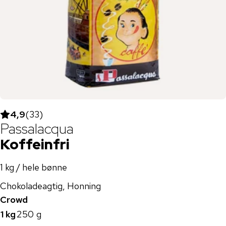
4,9
(
33
)
Passalacqua
Koffeinfri
1 kg / hele bønne
Chokoladeagtig, Honning
Crowd
1 kg
250 g