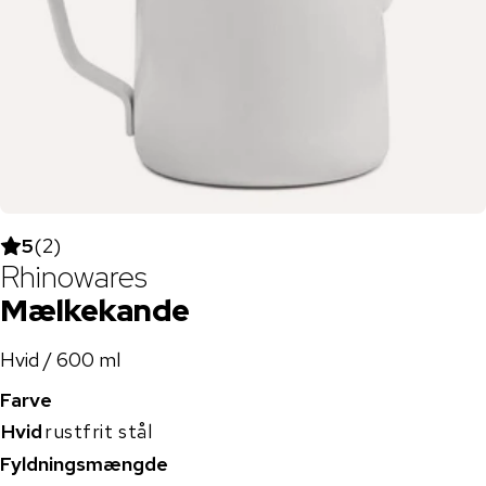
5
(
2
)
Rhinowares
Mælkekande
Hvid / 600 ml
Farve
Hvid
rustfrit stål
Fyldningsmængde