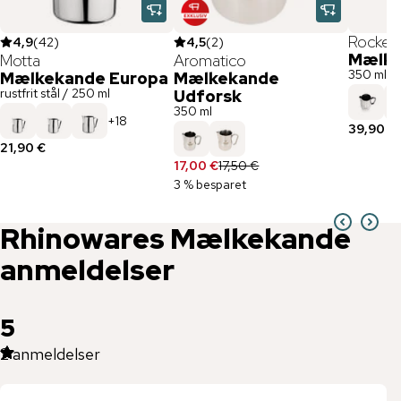
Rocket 
4,9
(
42
)
4,5
(
2
)
Mælke
Motta
Aromatico
350 ml
Mælkekande Europa
Mælkekande
rustfrit stål / 250 ml
Udforsk
350 ml
+
18
39,90 €
21,90 €
17,00 €
17,50 €
3 % besparet
Rhinowares
Mælkekande
anmeldelser
5
2
anmeldelser