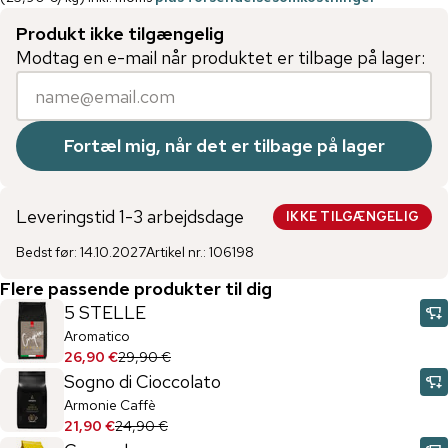
Produkt ikke tilgængelig
Modtag en e-mail når produktet er tilbage på lager:
Fortæl mig, når det er tilbage på lager
Leveringstid 1-3 arbejdsdage
IKKE TILGÆNGELIG
Bedst før
:
14.10.2027
Artikel nr.
:
106198
Flere passende produkter til dig
5 STELLE
Aromatico
26,90 €
29,90 €
Sogno di Cioccolato
Armonie Caffè
21,90 €
24,90 €