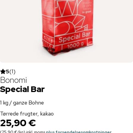
5
(
1
)
Bonomi
Special Bar
1 kg / ganze Bohne
Tørrede frugter, kakao
25,90 €
(
25,90 €
/
kg
)
inkl. moms
plus forsendelsesomkostninger