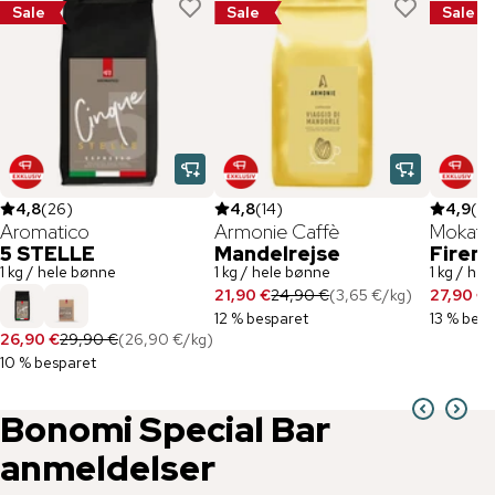
Sale
Sale
Sale
4,8
(
26
)
4,8
(
14
)
4,9
(
18
Aromatico
Armonie Caffè
Mokafl
5 STELLE
Mandelrejse
Firen
1 kg / hele bønne
1 kg / hele bønne
1 kg / he
21,90 €
24,90 €
(
3,65 €
/
kg
)
27,90 €
3
12 % besparet
13 % besp
26,90 €
29,90 €
(
26,90 €
/
kg
)
10 % besparet
Bonomi
Special Bar
anmeldelser