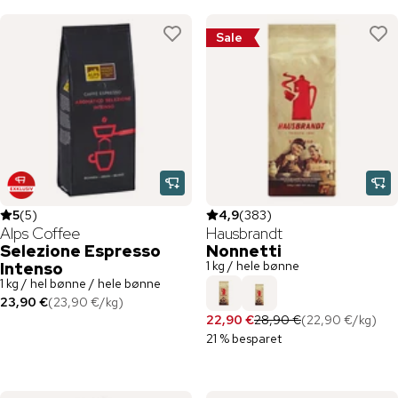
Sale
5
(
5
)
4,9
(
383
)
Alps Coffee
Hausbrandt
Selezione Espresso
Nonnetti
1 kg / hele bønne
Intenso
1 kg / hel bønne / hele bønne
23,90 €
(
23,90 €
/
kg
)
22,90 €
28,90 €
(
22,90 €
/
kg
)
21 % besparet