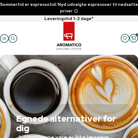
Sommertid er espressotid: Nyd udvalgte espressoer til nedsatte
priser
Leveringstid 1-3 dage*
Egnede alternativer for
dig
Ups! Denne vare er ikke længere