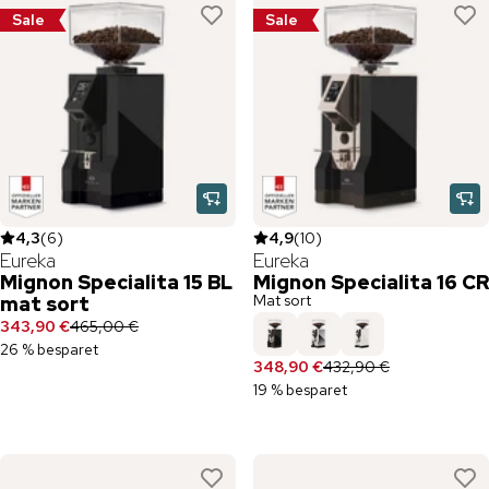
Sale
Sale
4,3
(
6
)
4,9
(
10
)
Eureka
Eureka
Mignon Specialita 15 BL
Mignon Specialita 16 CR
Mat sort
mat sort
343,90 €
465,00 €
26 % besparet
348,90 €
432,90 €
19 % besparet