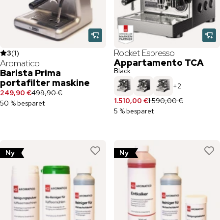
Rocket Espresso
3
(
1
)
Appartamento TCA
Aromatico
Black
Barista Prima
portafilter maskine
+
2
249,90 €
499,90 €
1.510,00 €
1.590,00 €
50 % besparet
5 % besparet
Ny
Ny