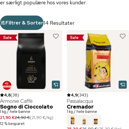
er særligt populære hos vores kunder.
Filtrer & Sorter
14 Resultater
Sale
Sale
4,8
(
38
)
4,9
(
343
)
Armonie Caffè
Passalacqua
Sogno di Cioccolato
Cremador
1 kg / hele bønne
1 kg / hele bønne
21,90 €
24,90 €
(
21,90 €
/
kg
)
12 % besparet