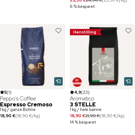
25,30 €
26,90 €
(
25,30 €
/
kg
)
6 % besparet
Henstilling
5
(
1
)
4,9
(
23
)
Peppo's Coffee
Aromatico
Espresso Cremoso
3 STELLE
1 kg / ganze Bohne
1 kg / hele bønne
18,90 €
(
18,90 €
/
kg
)
18,90 €
21,90 €
(
18,90 €
/
kg
)
14 % besparet