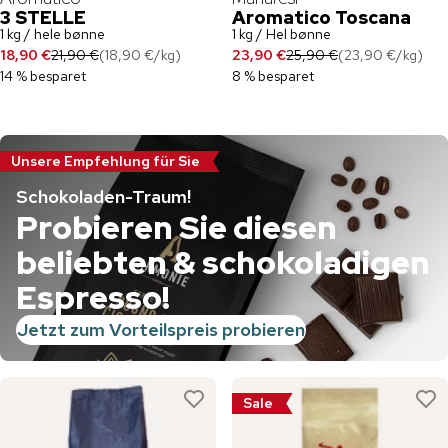
3 STELLE
Aromatico Toscana
1 kg / hele bønne
1 kg / Hel bønne
18,90 €
21,90 €
(
18,90 €
/
kg
)
23,90 €
25,90 €
(
23,90 €
/
kg
)
14 % besparet
8 % besparet
Unsere Empfehlung für Sie
Schokoladen-Traum!
Probieren Sie diesen
beliebten & schokoladigen
Espresso!
Jetzt zum Vorteilspreis probieren
Sale