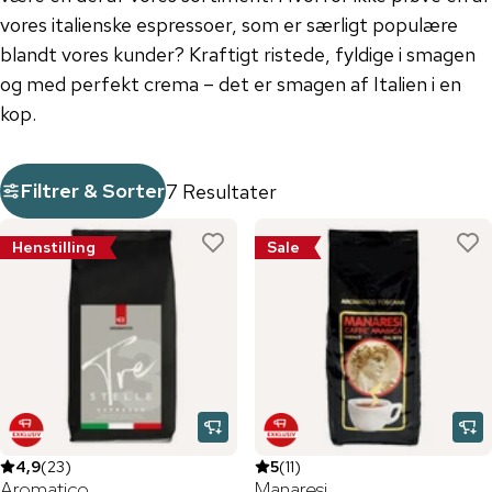
​​vores italienske espressoer, som er særligt populære
blandt vores kunder? Kraftigt ristede, fyldige i smagen
og med perfekt crema – det er smagen af ​​Italien i en
kop.
Filtrer & Sorter
7 Resultater
Henstilling
Sale
4,9
(
23
)
5
(
11
)
Aromatico
Manaresi