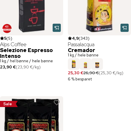
5
(
5
)
4,9
(
343
)
Alps Coffee
Passalacqua
Selezione Espresso
Cremador
1 kg / hele bønne
Intenso
1 kg / hel bønne / hele bønne
23,90 €
(
23,90 €
/
kg
)
25,30 €
26,90 €
(
25,30 €
/
kg
)
6 % besparet
Sale