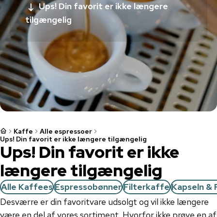
Ups! Din favorit er ikke længere
tilgængelig
Kaffe
Alle espressoer
Ups! Din favorit er ikke længere tilgængelig
Ups! Din favorit er ikke
længere tilgængelig
Alle Kaffees
Espressobønner
Filterkaffe
Kapseln & 
Desværre er din favoritvare udsolgt og vil ikke længere
være en del af vores sortiment. Hvorfor ikke prøve en af