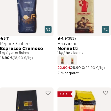
5
(
1
)
4,9
(
383
)
Peppo's Coffee
Hausbrandt
Espresso Cremoso
Nonnetti
1 kg / ganze Bohne
1 kg / hele bønne
18,90 €
(
18,90 €
/
kg
)
22,90 €
28,90 €
(
22,90 €
/
kg
)
21 % besparet
Sale