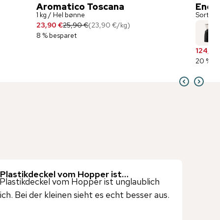
Aromatico Toscana
Enco
1 kg / Hel bønne
Sort
23,90 €
25,90 €
(
23,90 €
/
kg
)
8 % besparet
124,90
20 % be
 Plastikdeckel vom Hopper ist…
Plastikdeckel vom Hopper ist unglaublich
ich. Bei der kleinen sieht es echt besser aus.