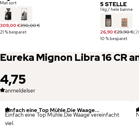
Mat sort
5 STELLE
1 kg / hele bønne
309,00 €
390,00 €
21 % besparet
26,90 €
29,90 €
(
2
10 % besparet
Eureka
Mignon Libra 16 CR
a
4,75
4
anmeldelser
Einfach eine Top Mühle.Die Waage…
N
Einfach eine Top Mühle.Die Waage vereinfacht
N
viel.