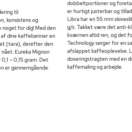
dobbeltportioner og foretag
er hurtigt justerbar og till
ring til
Libra har en 55 mm skivesli
on, konsistens og
g/s. Takket være det anti-
e noget for dig! Med den
kværnen altid ren, og det f
g af dine kaffebønner en
Technology sørger for en sær
et (tara), derefter den
afslappet kaffeoplevelse. 
er nået. Eureka Mignon
doseringstragten med en di
 0,1 – 0,15 gram. Det
kaffemaling og arbejde.
ppen er gennemgående