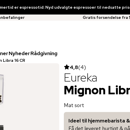
ertid er espressotid: Nyd udvalgte espressoer til nedsatte pris
anbefalinger
Gratis forsendelse fra 
ner
Nyheder
Rådgivning
 Libra 16 CR
4,8
(
4
)
Eureka
Mignon Libr
Mat sort
Ideel til hjemmebarista &
Få det leveret hurtigt & på