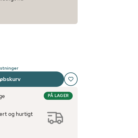
stninger
købskurv
ge
PÅ LAGER
ert og hurtigt