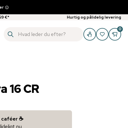
er
59 €*
Hurtig og pålidelig levering
0
a 16 CR
 caféer ☕️
lideligt nu