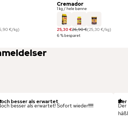
Cremador
1 kg / hele bønne
6,90 €
/
kg
)
25,30 €
26,90 €
(
25,30 €
/
kg
)
6 % besparet
nmeldelser
och besser als erwartet
Der
och besser als erwartet! Sofort wieder!!!!!!
Der 
häßl