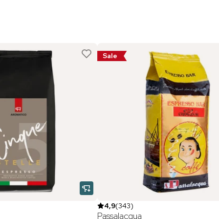
Sale
4,9
(
343
)
Passalacqua