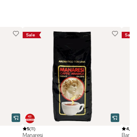
Sale
Sale
5
(
11
)
4,7
(
Manaresi
Baratz