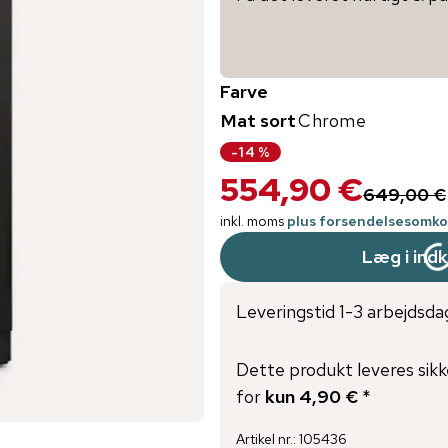
Farve
Mat sort
Chrome
-
14
%
554,90 €
649,00 €
inkl. moms
plus forsendelsesomko
Læg i ind
Leveringstid 1-3 arbejdsda
Dette produkt leveres sikk
for
kun 4,90 €
*
Artikel nr.
:
105436