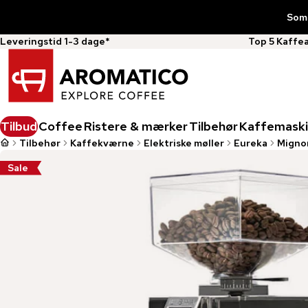
Somm
Leveringstid 1-3 dage*
Top 5 Kaffe
Tilbud
Coffee
Ristere & mærker
Tilbehør
Kaffemaski
Tilbehør
Kaffekværne
Elektriske møller
Eureka
Mignon
Sale