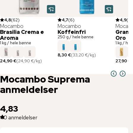
4,8
(
62
)
4,7
(
6
)
4,9
(
8
Mocambo
Mocambo
Mocam
Brasilia Crema e
Koffeinfri
Gran B
250 g / hele bønne
Aroma
Oro
1 kg / hele bønne
1 kg / he
8,30 €
(
33,20 €
/
kg
)
24,90 €
(
24,90 €
/
kg
)
27,90 €
(
Mocambo
Suprema
anmeldelser
4,83
40
anmeldelser