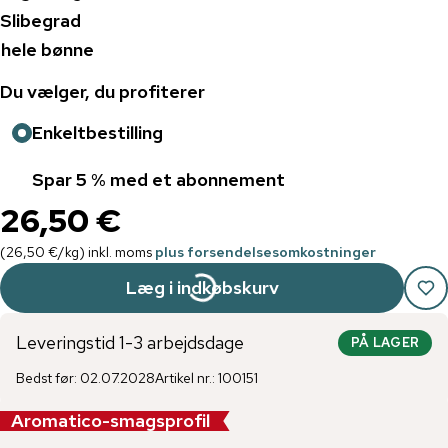
Slibegrad
hele bønne
Du vælger, du profiterer
Enkeltbestilling
Spar 5 % med et abonnement
26,50 €
(
26,50 €
/
kg
)
inkl. moms
plus forsendelsesomkostninger
Læg i indkøbskurv
Leveringstid 1-3 arbejdsdage
PÅ LAGER
Bedst før
:
02.07.2028
Artikel nr.
:
100151
Aromatico-smagsprofil