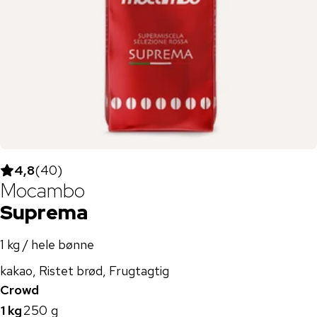
4,8
(
40
)
Mocambo
Suprema
1 kg / hele bønne
kakao, Ristet brød, Frugtagtig
Crowd
1 kg
250 g