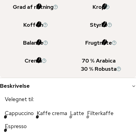
Grad af ristning
Krop
Koffein
Styrke
Balance
Frugtnote
Crema
70
% Arabica
30
% Robusta
Beskrivelse
Velegnet til:
Cappuccino
Kaffe crema
Latte
Filterkaffe
Espresso